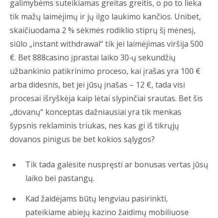
galimybėms suteikiamas greitas greitis, o po to lieka
tik mažų laimėjimų ir jų ilgo laukimo kančios. Unibet,
skaičiuodama 2 % sėkmės rodiklio stiprų šį mėnesį,
siūlo „instant withdrawal“ tik jei laimėjimas viršija 500
€. Bet 888casino įprastai laiko 30‑ų sekundžių
užbankinio patikrinimo proceso, kai įrašas yra 100 €
arba didesnis, bet jei jūsų įnašas – 12 €, tada visi
procesai išryškėja kaip lėtai slypinčiai srautas. Bet šis
„dovanų“ konceptas dažniausiai yra tik menkas
šypsnis reklaminis triukas, nes kas gi iš tikrųjų
dovanos pinigus be bet kokios sąlygos?
Tik tada galėsite nuspręsti ar bonusas vertas jūsų
laiko bei pastangų.
Kad žaidėjams būtų lengviau pasirinkti,
pateikiame abiejų kazino žaidimų mobiliuose