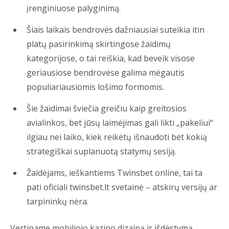
įrenginiuose palyginimą.
Šiais laikais bendrovės dažniausiai suteikia itin
platų pasirinkimą skirtingose žaidimų
kategorijose, o tai reiškia, kad beveik visose
geriausiose bendrovėse galima mėgautis
populiariausiomis lošimo formomis.
Šie žaidimai šviečia greičiu kaip greitosios
avialinkos, bet jūsų laimėjimas gali likti „pakeliui“
ilgiau nei laiko, kiek reikėtų išnaudoti bet kokią
strategiškai suplanuotą statymų sesiją.
Žaidėjams, ieškantiems Twinsbet online, tai ta
pati oficiali twinsbet.lt svetainė – atskirų versijų ar
tarpininkų nėra.
Vertiname mobiliojo kazino dizainą ir išdėstymą,