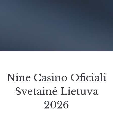
Nine Casino Oficiali
Svetainė Lietuva
2026