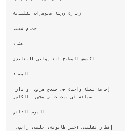
زيارة ورشة مجوهرات تقليدية

حمام شعبي

عشاء

اكتشف المطبخ القيرواني التقليدي

المساء:

إقامة ليلة واحدة في فندق مريح أو دار 
ضيافة في بيت عربي مجهز بالكامل

اليوم الثاني

إفطار تقليدي (خبز طابونة، حليب، رايب، 