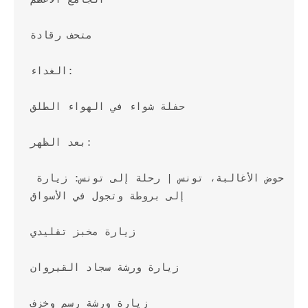
الجامع الأعظم

متحف رقادة

الغداء:

حفلة شواء في الهواء الطلق

بعد الظهر:

حوض الأغالبة، تونس | رحلة إلى تونس: زيارة 
إلى بروطة وتجول في الأسواق

زيارة مخبز تقليدي

زيارة ورشة سجاد القيروان

زيارة ورشة رسم وخزف
