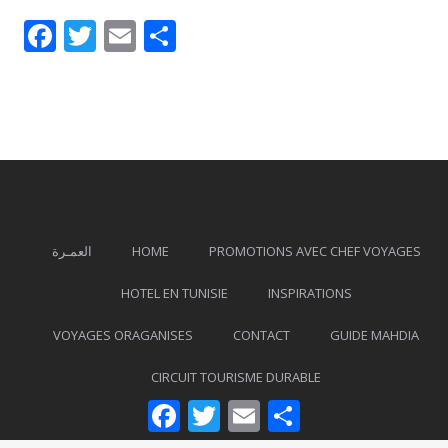
Facebook
Twitter
Email
Partager
العمـرة
HOME
PROMOTIONS AVEC CHEF VOYAGES
HOTEL EN TUNISIE
INSPIRATIONS
VOYAGES ORAGANISES
CONTACT
GUIDE MAHDIA
CIRCUIT TOURISME DURABLE
Facebook
Twitter
Email
Partager