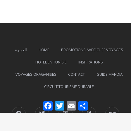
العمـرة
HOME
PROMOTIONS AVEC CHEF VOYAGES
HOTEL EN TUNISIE
INSPIRATIONS
VOYAGES ORAGANISES
CONTACT
GUIDE MAHDIA
CIRCUIT TOURISME DURABLE
Facebook
Twitter
Email
Partager
Facebook
Twitter
Instagram
Foursquare
Tripad