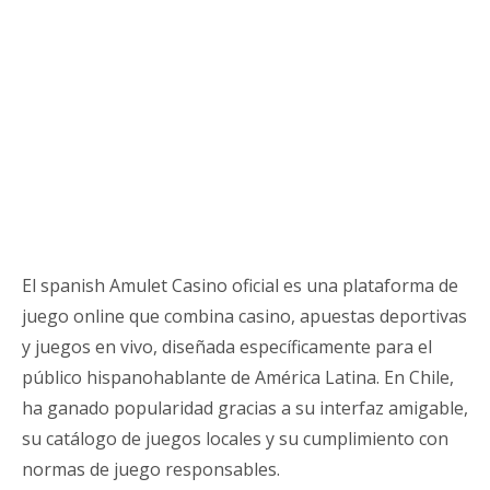
El spanish Amulet Casino oficial es una plataforma de
juego online que combina casino, apuestas deportivas
y juegos en vivo, diseñada específicamente para el
público hispanohablante de América Latina. En Chile,
ha ganado popularidad gracias a su interfaz amigable,
su catálogo de juegos locales y su cumplimiento con
normas de juego responsables.