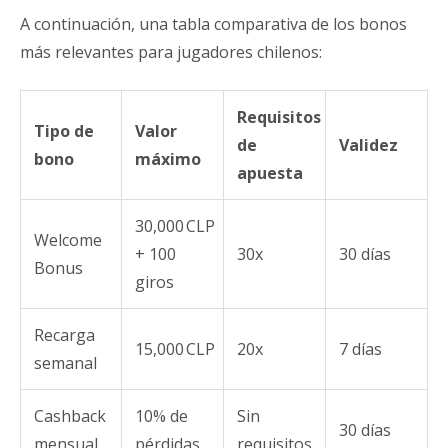
A continuación, una tabla comparativa de los bonos
más relevantes para jugadores chilenos:
Requisitos
Tipo de
Valor
de
Validez
bono
máximo
apuesta
30,000 CLP
Welcome
+ 100
30x
30 días
Bonus
giros
Recarga
15,000 CLP
20x
7 días
semanal
Cashback
10% de
Sin
30 días
mensual
pérdidas
requisitos