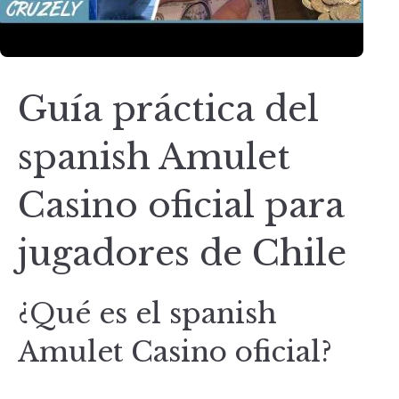
Guía práctica del
spanish Amulet
Casino oficial para
jugadores de Chile
¿Qué es el spanish
Amulet Casino oficial?