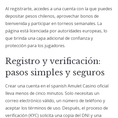
Al registrarte, accedes a una cuenta con la que puedes
depositar pesos chilenos, aprovechar bonos de
bienvenida y participar en torneos semanales. La
página está licenciada por autoridades europeas, lo
que brinda una capa adicional de confianza y
protección para los jugadores.
Registro y verificación:
pasos simples y seguros
Crear una cuenta en el spanish Amulet Casino oficial
lleva menos de cinco minutos. Solo necesitas un
correo electrónico válido, un número de teléfono y
aceptar los términos de uso. Después, el proceso de
verificación (KYC) solicita una copia del DNI y una