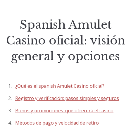
Spanish Amulet
Casino oficial: visión
general y opciones
¿Qué es el spanish Amulet Casino oficial?
Registro y verificación: pasos simples y seguros
Bonos y promociones: qué ofrecerá el casino
Métodos de pago y velocidad de retiro