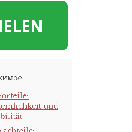
IELEN
жимое
orteile:
emlichkeit und
bilität
Nachteile: