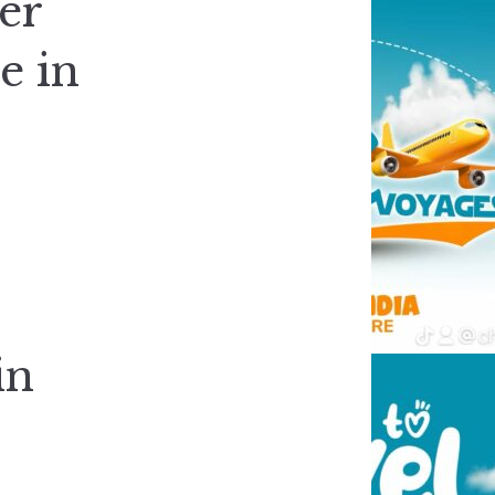
er
e in
in