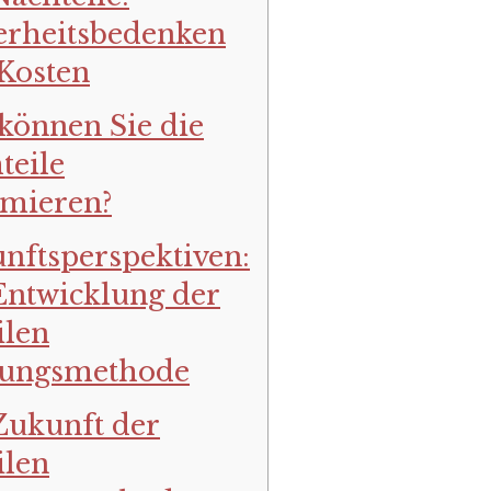
erheitsbedenken
Kosten
können Sie die
teile
mieren?
nftsperspektiven:
Entwicklung der
len
ungsmethode
Zukunft der
len