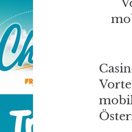
V
mob
Casi
Vorte
mobi
Öster