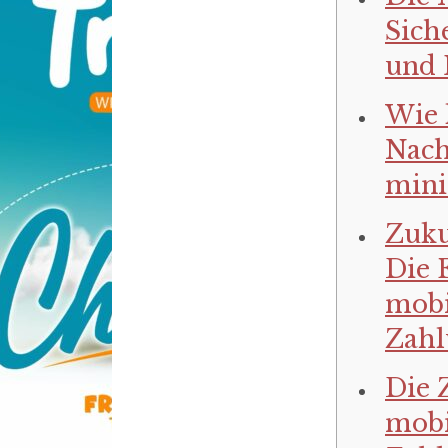
Sich
und 
Wie 
Nach
mini
Zuku
Die 
mobi
Zahl
Die 
mobi