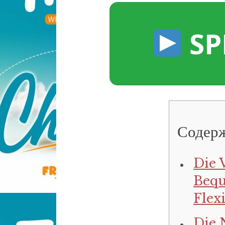
SP
Содер
Die V
Bequ
Flexi
Die 