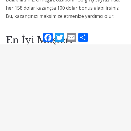
her 158 dolar kazançta 100 dolar bonus alabilirsiniz.
Bu, kazançınızı maksimize etmenize yardımcı olur.
Facebook
Twitter
Email
Partager
En İyi Müşteri
Hizmetleri ve Destek
Casibom, müsait olduğunuzda casibom güncel giriş
sayfasına giderek 158 giriş yapabilirsiniz. Bu, size en
hızlı ve güvenli giriş deneyimi sunar. Müşteri
hizmetleri ekibimiz her zaman size yardımcı olmak için
burada. Sıkça sorulan soruları kontrol edin veya canlı
destek ekibimizle iletişime geçin. Destek ekibimiz 24/7
çalışır ve herhangi bir sorunuz olursa, size hızlı ve
etkin bir şekilde yardımcı olur.