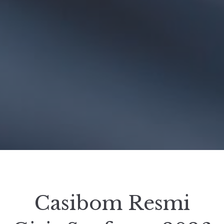
Casibom Resmi