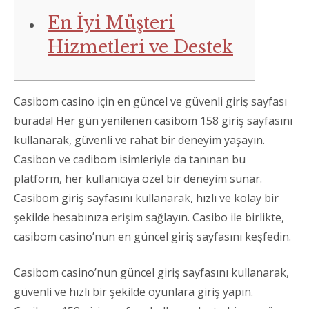
En İyi Müşteri
Hizmetleri ve Destek
Casibom casino için en güncel ve güvenli giriş sayfası
burada! Her gün yenilenen casibom 158 giriş sayfasını
kullanarak, güvenli ve rahat bir deneyim yaşayın.
Casibon ve cadibom isimleriyle da tanınan bu
platform, her kullanıcıya özel bir deneyim sunar.
Casibom giriş sayfasını kullanarak, hızlı ve kolay bir
şekilde hesabınıza erişim sağlayın. Casibo ile birlikte,
casibom casino’nun en güncel giriş sayfasını keşfedin.
Casibom casino’nun güncel giriş sayfasını kullanarak,
güvenli ve hızlı bir şekilde oyunlara giriş yapın.