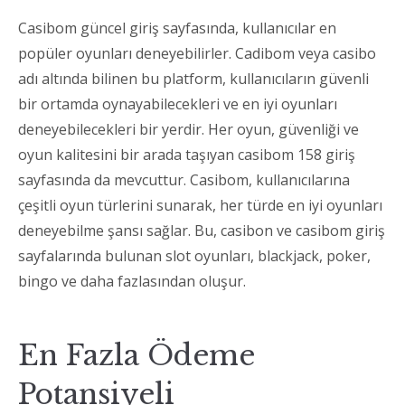
Casibom güncel giriş sayfasında, kullanıcılar en
popüler oyunları deneyebilirler. Cadibom veya casibo
adı altında bilinen bu platform, kullanıcıların güvenli
bir ortamda oynayabilecekleri ve en iyi oyunları
deneyebilecekleri bir yerdir. Her oyun, güvenliği ve
oyun kalitesini bir arada taşıyan casibom 158 giriş
sayfasında da mevcuttur. Casibom, kullanıcılarına
çeşitli oyun türlerini sunarak, her türde en iyi oyunları
deneyebilme şansı sağlar. Bu, casibon ve casibom giriş
sayfalarında bulunan slot oyunları, blackjack, poker,
bingo ve daha fazlasından oluşur.
En Fazla Ödeme
Potansiyeli