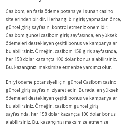
Casibom, en fazla ödeme potansiyeli sunan casino
sitelerinden biridir. Herhangi bir giriş yapmadan önce,
güncel giriş sayfasını kontrol etmeniz önemlidir.
Casibom guncel casibom giriş sayfasında, en yüksek
ödemeleri destekleyen çeşitli bonus ve kampanyalar
bulabilirsiniz. Örneğin, casibom 158 giriş sayfasında,
her 158 dolar kazançta 100 dolar bonus alabilirsiniz.
Bu, kazançınızı maksimize etmenize yardımcı olur.
En iyi ödeme potansiyeli için, güncel Casibom casino
güncel giriş sayfasını ziyaret edin. Burada, en yüksek
ödemeleri destekleyen çeşitli bonus ve kampanyalar
bulabilirsiniz. Örneğin, casibom guncel giriş
sayfasında, her 158 dolar kazançta 100 dolar bonus
alabilirsiniz. Bu, kazançınızı maksimize etmenize