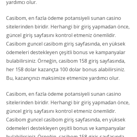
yardımcı olur.
Casibom, en fazla ödeme potansiyeli sunan casino
sitelerinden biridir. Herhangi bir giriş yapmadan önce,
güncel giriş sayfasını kontrol etmeniz önemlidir.
Casibom guncel casibom giriş sayfasında, en yüksek
ödemeleri destekleyen çeşitli bonus ve kampanyalar
bulabilirsiniz. Örneğin, casibom 158 giriş sayfasında,
her 158 dolar kazançta 100 dolar bonus alabilirsiniz.
Bu, kazançınızı maksimize etmenize yardımcı olur.
Casibom, en fazla ödeme potansiyeli sunan casino
sitelerinden biridir. Herhangi bir giriş yapmadan önce,
güncel giriş sayfasını kontrol etmeniz önemlidir.
Casibom guncel casibom giriş sayfasında, en yüksek
ödemeleri destekleyen çeşitli bonus ve kampanyalar
bulabilirsiniz. Örneğin, casibom 158 giriş sayfasında,