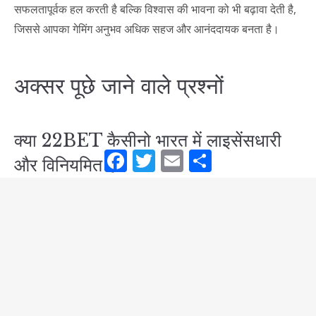
सफलतापूर्वक हल करती है बल्कि विश्वास की भावना को भी बढ़ावा देती है,
जिससे आपका गेमिंग अनुभव अधिक सहज और आनंददायक बनता है।
अक्सर पूछे जाने वाले प्रश्नों
क्या 22BET कैसीनो भारत में लाइसेंसधारी
Facebook
Twitter
Email
Partager
और विनियमित है?
जी हां, 22Bet कैसीनो लाइसेंस प्राप्त और विनियमित है, और अपने
लाइसेंसिंग प्राधिकरण द्वारा निर्धारित ऑनलाइन नियमों का पालन करता
है। सुरक्षित और संरक्षित गेमिंग अनुभव सुनिश्चित करने के लिए लाइसेंस की
वैधता की जांच करना आवश्यक है।
मैं अपनी खाता जानकारी कैसे बदल सकता हूं?