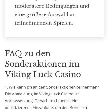
moderatere Bedingungen und
eine größere Auswahl an
teilnehmenden Spielen.
FAQ zu den
Sonderaktionen im
Viking Luck Casino
1. Wie kann ich an den Sonderaktionen teilnehmen?
Die Anmeldung im Viking Luck Casino ist
Voraussetzung. Danach reicht meist eine
qualifizierende Einzahlung, um den Bonus zu