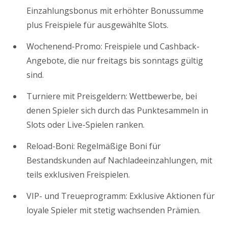
Einzahlungsbonus mit erhöhter Bonussumme
plus Freispiele für ausgewählte Slots.
Wochenend-Promo: Freispiele und Cashback-
Angebote, die nur freitags bis sonntags gültig
sind.
Turniere mit Preisgeldern: Wettbewerbe, bei
denen Spieler sich durch das Punktesammeln in
Slots oder Live-Spielen ranken.
Reload-Boni: Regelmäßige Boni für
Bestandskunden auf Nachladeeinzahlungen, mit
teils exklusiven Freispielen.
VIP- und Treueprogramm: Exklusive Aktionen für
loyale Spieler mit stetig wachsenden Prämien.