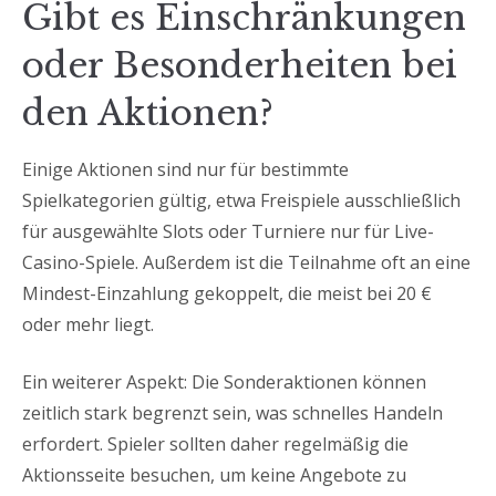
Gibt es Einschränkungen
oder Besonderheiten bei
den Aktionen?
Einige Aktionen sind nur für bestimmte
Spielkategorien gültig, etwa Freispiele ausschließlich
für ausgewählte Slots oder Turniere nur für Live-
Casino-Spiele. Außerdem ist die Teilnahme oft an eine
Mindest-Einzahlung gekoppelt, die meist bei 20 €
oder mehr liegt.
Ein weiterer Aspekt: Die Sonderaktionen können
zeitlich stark begrenzt sein, was schnelles Handeln
erfordert. Spieler sollten daher regelmäßig die
Aktionsseite besuchen, um keine Angebote zu