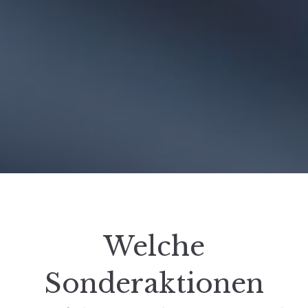
Welche
Sonderaktionen