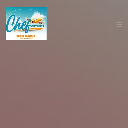
Aller
au
contenu