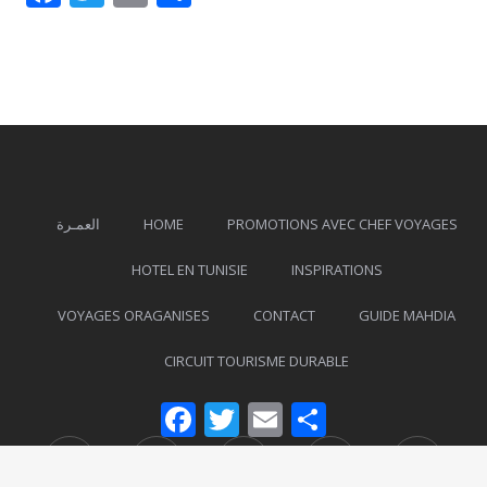
العمـرة
HOME
PROMOTIONS AVEC CHEF VOYAGES
HOTEL EN TUNISIE
INSPIRATIONS
VOYAGES ORAGANISES
CONTACT
GUIDE MAHDIA
CIRCUIT TOURISME DURABLE
Facebook
Twitter
Email
Partager
Facebook
Twitter
Instagram
Foursquare
Tripad