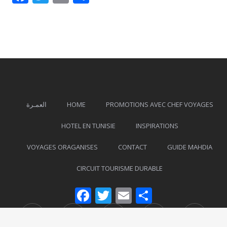
العمـرة
HOME
PROMOTIONS AVEC CHEF VOYAGES
HOTEL EN TUNISIE
INSPIRATIONS
VOYAGES ORAGANISES
CONTACT
GUIDE MAHDIA
CIRCUIT TOURISME DURABLE
Facebook
Twitter
Email
Partager
Facebook
Twitter
Instagram
Foursquare
Tripad