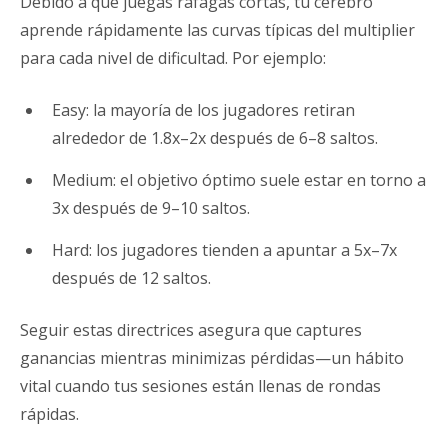
Debido a que juegas ráfagas cortas, tu cerebro
aprende rápidamente las curvas típicas del multiplier
para cada nivel de dificultad. Por ejemplo:
Easy: la mayoría de los jugadores retiran
alrededor de 1.8x–2x después de 6–8 saltos.
Medium: el objetivo óptimo suele estar en torno a
3x después de 9–10 saltos.
Hard: los jugadores tienden a apuntar a 5x–7x
después de 12 saltos.
Seguir estas directrices asegura que captures
ganancias mientras minimizas pérdidas—un hábito
vital cuando tus sesiones están llenas de rondas
rápidas.