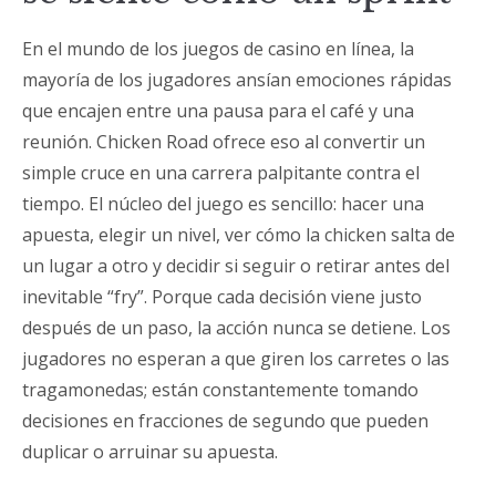
En el mundo de los juegos de casino en línea, la
mayoría de los jugadores ansían emociones rápidas
que encajen entre una pausa para el café y una
reunión. Chicken Road ofrece eso al convertir un
simple cruce en una carrera palpitante contra el
tiempo. El núcleo del juego es sencillo: hacer una
apuesta, elegir un nivel, ver cómo la chicken salta de
un lugar a otro y decidir si seguir o retirar antes del
inevitable “fry”. Porque cada decisión viene justo
después de un paso, la acción nunca se detiene. Los
jugadores no esperan a que giren los carretes o las
tragamonedas; están constantemente tomando
decisiones en fracciones de segundo que pueden
duplicar o arruinar su apuesta.