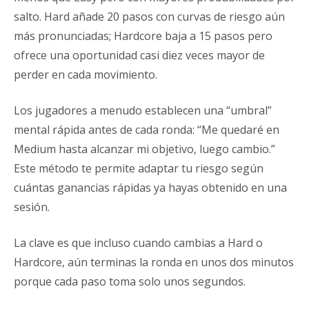
salto. Hard añade 20 pasos con curvas de riesgo aún
más pronunciadas; Hardcore baja a 15 pasos pero
ofrece una oportunidad casi diez veces mayor de
perder en cada movimiento.
Los jugadores a menudo establecen una “umbral”
mental rápida antes de cada ronda: “Me quedaré en
Medium hasta alcanzar mi objetivo, luego cambio.”
Este método te permite adaptar tu riesgo según
cuántas ganancias rápidas ya hayas obtenido en una
sesión.
La clave es que incluso cuando cambias a Hard o
Hardcore, aún terminas la ronda en unos dos minutos
porque cada paso toma solo unos segundos.