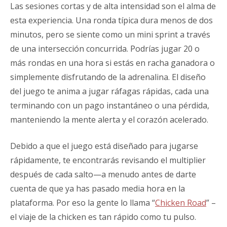
Las sesiones cortas y de alta intensidad son el alma de
esta experiencia. Una ronda típica dura menos de dos
minutos, pero se siente como un mini sprint a través
de una intersección concurrida. Podrías jugar 20 o
más rondas en una hora si estás en racha ganadora o
simplemente disfrutando de la adrenalina. El diseño
del juego te anima a jugar ráfagas rápidas, cada una
terminando con un pago instantáneo o una pérdida,
manteniendo la mente alerta y el corazón acelerado.
Debido a que el juego está diseñado para jugarse
rápidamente, te encontrarás revisando el multiplier
después de cada salto—a menudo antes de darte
cuenta de que ya has pasado media hora en la
plataforma. Por eso la gente lo llama “
Chicken Road
” –
el viaje de la chicken es tan rápido como tu pulso.