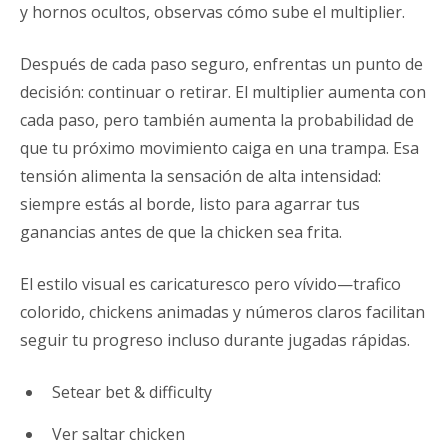
y hornos ocultos, observas cómo sube el multiplier.
Después de cada paso seguro, enfrentas un punto de
decisión: continuar o retirar. El multiplier aumenta con
cada paso, pero también aumenta la probabilidad de
que tu próximo movimiento caiga en una trampa. Esa
tensión alimenta la sensación de alta intensidad:
siempre estás al borde, listo para agarrar tus
ganancias antes de que la chicken sea frita.
El estilo visual es caricaturesco pero vívido—trafico
colorido, chickens animadas y números claros facilitan
seguir tu progreso incluso durante jugadas rápidas.
Setear bet & difficulty
Ver saltar chicken