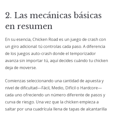
2. Las mecánicas básicas
en resumen
En su esencia, Chicken Road es un juego de crash con
un giro adicional: tú controlas cada paso. A diferencia
de los juegos auto-crash donde el temporizador
avanza sin importar tú, aquí decides cuándo tu chicken
deja de moverse.
Comienzas seleccionando una cantidad de apuesta y
nivel de dificultad—Fácil, Medio, Difícil o Hardcore—
cada uno ofreciendo un número diferente de pasos y
curva de riesgo. Una vez que la chicken empieza a
saltar por una cuadrícula llena de tapas de alcantarilla