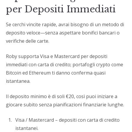
per Depositi Immediati
Se cerchi vincite rapide, avrai bisogno di un metodo di
deposito veloce—senza aspettare bonifici bancari o
verifiche delle carte.
Roby supporta Visa e Mastercard per depositi
immediati con carta di credito; portafogli crypto come
Bitcoin ed Ethereum ti danno conferma quasi
istantanea.
Il deposito minimo è di soli €20, così puoi iniziare a
giocare subito senza pianificazioni finanziarie lunghe.
Visa / Mastercard – depositi con carta di credito
istantanei.