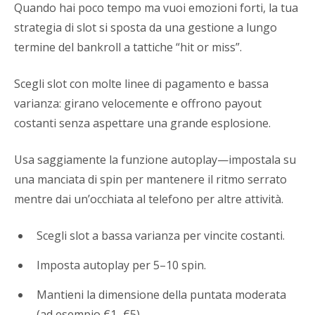
Quando hai poco tempo ma vuoi emozioni forti, la tua
strategia di slot si sposta da una gestione a lungo
termine del bankroll a tattiche “hit or miss”.
Scegli slot con molte linee di pagamento e bassa
varianza: girano velocemente e offrono payout
costanti senza aspettare una grande esplosione.
Usa saggiamente la funzione autoplay—impostala su
una manciata di spin per mantenere il ritmo serrato
mentre dai un’occhiata al telefono per altre attività.
Scegli slot a bassa varianza per vincite costanti.
Imposta autoplay per 5–10 spin.
Mantieni la dimensione della puntata moderata
(ad esempio €1–€5).