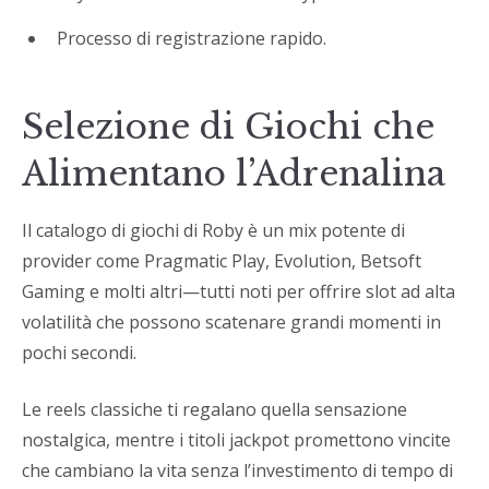
Processo di registrazione rapido.
Selezione di Giochi che
Alimentano l’Adrenalina
Il catalogo di giochi di Roby è un mix potente di
provider come Pragmatic Play, Evolution, Betsoft
Gaming e molti altri—tutti noti per offrire slot ad alta
volatilità che possono scatenare grandi momenti in
pochi secondi.
Le reels classiche ti regalano quella sensazione
nostalgica, mentre i titoli jackpot promettono vincite
che cambiano la vita senza l’investimento di tempo di