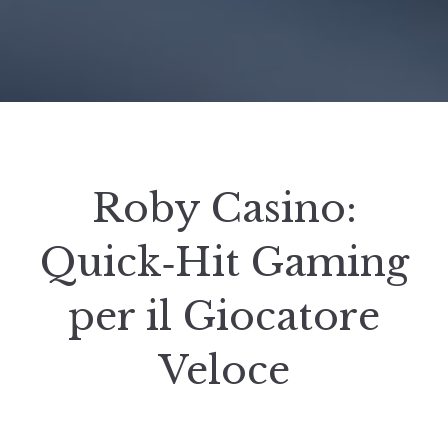
Roby Casino:
Quick‑Hit Gaming
per il Giocatore
Veloce