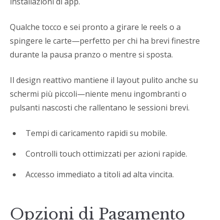
installazioni di app.
Qualche tocco e sei pronto a girare le reels o a
spingere le carte—perfetto per chi ha brevi finestre
durante la pausa pranzo o mentre si sposta.
Il design reattivo mantiene il layout pulito anche su
schermi più piccoli—niente menu ingombranti o
pulsanti nascosti che rallentano le sessioni brevi.
Tempi di caricamento rapidi su mobile.
Controlli touch ottimizzati per azioni rapide.
Accesso immediato a titoli ad alta vincita.
Opzioni di Pagamento