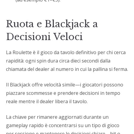
Ruota e Blackjack a
Decisioni Veloci
La Roulette è il gioco da tavolo definitivo per chi cerca
rapidità: ogni spin dura circa dieci secondi dalla
chiamata del dealer al numero in cui la pallina si ferma.
Il Blackjack offre velocità simile—i giocatori possono
piazzare scommesse e prendere decisioni in tempo
reale mentre il dealer libera il tavolo.
La chiave per rimanere aggiornati durante un
gameplay rapido è concentrarsi su un tipo di gioco
per sessione e mantenere le decisioni chiare—hit o