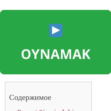
OYNAMAK
Содержимое