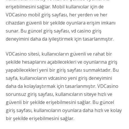
erişebilmesini sağlar. Mobil kullanıcılar için de
VDCasino mobil giriş sayfası, her yerden ve her
cihazdan güvenli bir şekilde oyunlara erişim imkanı
sunar. Bu güncel giriş sayfası, vd casino giriş
deneyimini daha da iyileştirmek için tasarlanmıştır.
VDCasino sitesi, kullanıcıların güvenli ve rahat bir
şekilde hesaplarını açabilecekleri ve oyunlarına giriş
yapabilecekleri yeni bir giriş sayfası sunmaktadır. Bu
sayfa, kullanıcıların vdcasino yeni giriş deneyimini
daha da kolaylaştırmak için tasarlanmıştır. VDCasino
sorunsuz giriş sayfası, kullanıcıların siteye hızlı ve
güvenli bir şekilde erişebilmesini sağlar. Bu güncel
giriş sayfası, kullanıcıların oyunlara daha hızlı ve kolay
bir şekilde erişebilmesini sağlar.