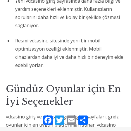
Yeni vdcasino giriş sayfasında daha fazla bilgi ve
yardım seçenekleri eklenmiştir. Kullanıcıların
sorularını daha hızlı ve kolay bir şekilde çözmesi
sağlanıyor.
Resmi vdcasino sitesinde yeni bir mobil
optimizasyon özelliği eklenmiştir. Mobil
cihazlardan daha iyi ve daha hızlı bir deneyim elde
edebiliyorlar.
Gündüz Oyunlar için En
İyi Seçenekler
vdcasino giriş ve vdcasino gncel giriş sayfaları, gndz
Facebook
Twitter
Email
Partager
oyunlar için en uygun platformları sunar. vdcasino