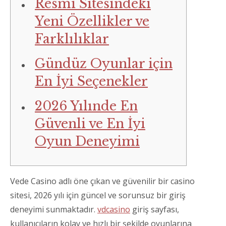
Resmi Sitesindeki
Yeni Özellikler ve
Farklılıklar
Gündüz Oyunlar için
En İyi Seçenekler
2026 Yılınde En
Güvenli ve En İyi
Oyun Deneyimi
Vede Casino adlı öne çıkan ve güvenilir bir casino
sitesi, 2026 yılı için güncel ve sorunsuz bir giriş
deneyimi sunmaktadır.
vdcasino
giriş sayfası,
kullanıcıların kolay ve hızlı bir şekilde oyunlarına