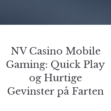
NV Casino Mobile
Gaming: Quick Play
og Hurtige
Gevinster på Farten