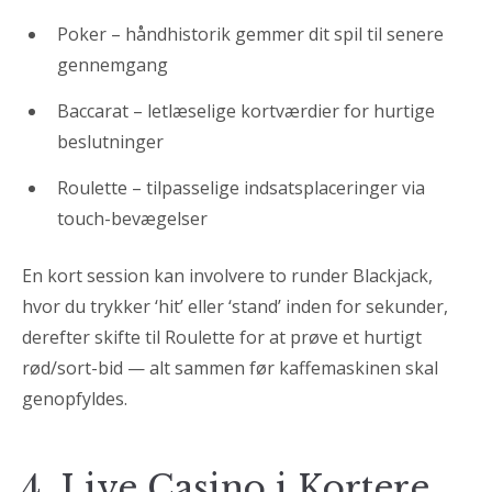
Poker – håndhistorik gemmer dit spil til senere
gennemgang
Baccarat – letlæselige kortværdier for hurtige
beslutninger
Roulette – tilpasselige indsatsplaceringer via
touch-bevægelser
En kort session kan involvere to runder Blackjack,
hvor du trykker ‘hit’ eller ‘stand’ inden for sekunder,
derefter skifte til Roulette for at prøve et hurtigt
rød/sort-bid — alt sammen før kaffemaskinen skal
genopfyldes.
4. Live Casino i Kortere