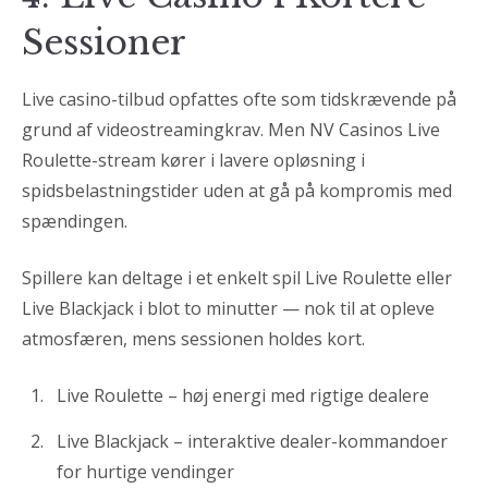
Sessioner
Live casino-tilbud opfattes ofte som tidskrævende på
grund af videostreamingkrav. Men NV Casinos Live
Roulette-stream kører i lavere opløsning i
spidsbelastningstider uden at gå på kompromis med
spændingen.
Spillere kan deltage i et enkelt spil Live Roulette eller
Live Blackjack i blot to minutter — nok til at opleve
atmosfæren, mens sessionen holdes kort.
Live Roulette – høj energi med rigtige dealere
Live Blackjack – interaktive dealer-kommandoer
for hurtige vendinger