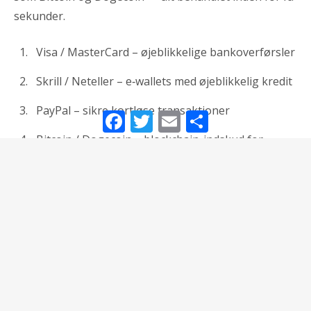
sekunder.
Visa / MasterCard – øjeblikkelige bankoverførsler
Skrill / Neteller – e‑wallets med øjeblikkelig kredit
PayPal – sikre kortløse transaktioner
Facebook
Twitter
Email
Partager
Bitcoin / Dogecoin – blockchain-indskud for
privatlivsbevidste
USDT / BNB – stablecoins til lav-volatilitet
indskud
Et hurtigt indskud via PayPal kan gennemføres på
under tredive sekunder — perfekt, når du er på
elevatoren.