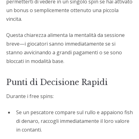
permetterti di vedere in un singolo spin se hai attivato
un bonus o semplicemente ottenuto una piccola
vincita.
Questa chiarezza alimenta la mentalità da sessione
breve—i giocatori sanno immediatamente se si
stanno avvicinando a grandi pagamenti o se sono
bloccati in modalità base.
Punti di Decisione Rapidi
Durante i free spins:
Se un pescatore compare sul rullo e appaiono fish
di denaro, raccogli immediatamente il loro valore
in contanti.