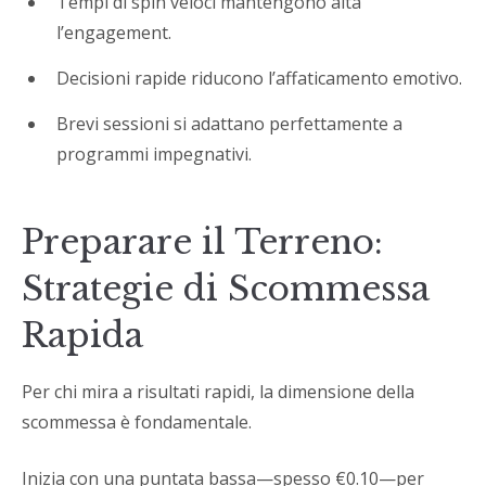
Tempi di spin veloci mantengono alta
l’engagement.
Decisioni rapide riducono l’affaticamento emotivo.
Brevi sessioni si adattano perfettamente a
programmi impegnativi.
Preparare il Terreno:
Strategie di Scommessa
Rapida
Per chi mira a risultati rapidi, la dimensione della
scommessa è fondamentale.
Inizia con una puntata bassa—spesso €0.10—per