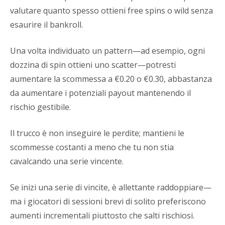
valutare quanto spesso ottieni free spins o wild senza
esaurire il bankroll.
Una volta individuato un pattern—ad esempio, ogni
dozzina di spin ottieni uno scatter—potresti
aumentare la scommessa a €0.20 o €0.30, abbastanza
da aumentare i potenziali payout mantenendo il
rischio gestibile.
Il trucco è non inseguire le perdite; mantieni le
scommesse costanti a meno che tu non stia
cavalcando una serie vincente.
Se inizi una serie di vincite, è allettante raddoppiare—
ma i giocatori di sessioni brevi di solito preferiscono
aumenti incrementali piuttosto che salti rischiosi.