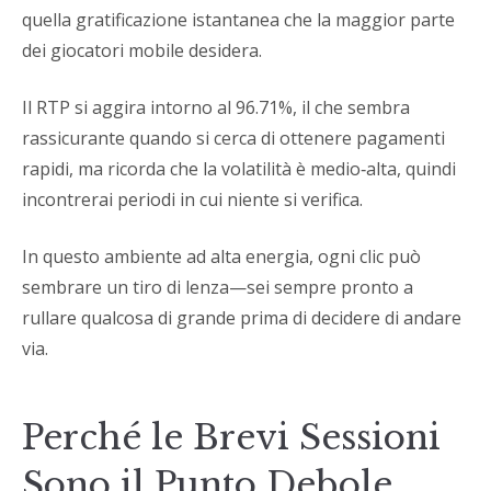
quella gratificazione istantanea che la maggior parte
dei giocatori mobile desidera.
Il RTP si aggira intorno al 96.71%, il che sembra
rassicurante quando si cerca di ottenere pagamenti
rapidi, ma ricorda che la volatilità è medio‑alta, quindi
incontrerai periodi in cui niente si verifica.
In questo ambiente ad alta energia, ogni clic può
sembrare un tiro di lenza—sei sempre pronto a
rullare qualcosa di grande prima di decidere di andare
via.
Perché le Brevi Sessioni
Sono il Punto Debole