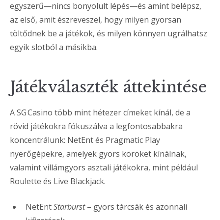
egyszerű—nincs bonyolult lépés—és amint belépsz,
az első, amit észreveszel, hogy milyen gyorsan
töltődnek be a játékok, és milyen könnyen ugrálhatsz
egyik slotból a másikba.
Játékválaszték áttekintése
A SG Casino több mint hétezer címeket kínál, de a
rövid játékokra fókuszálva a legfontosabbakra
koncentrálunk: NetEnt és Pragmatic Play
nyerőgépekre, amelyek gyors köröket kínálnak,
valamint villámgyors asztali játékokra, mint például
Roulette és Live Blackjack.
NetEnt
Starburst
– gyors tárcsák és azonnali