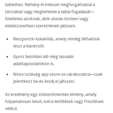
tablethez. Néhány érintéssel megforgathatod a
tárcsákat vagy megteheted a tábla fogadását—
tökéletes azoknak, akik utazás közben vagy
ebédszünetben szeretnének játszani.
Reszponzív kialakítás, amely mindig láthatóvá
teszi a bankrollt.
Gyors betöltési idő még lassabb
adatkapcsolatokon is.
Nincs szükség app store-os várakozásra—csak
jelentkezz be és kezdj el játszani.
Az eredmény egy zökkenőmentes élmény, amely
folyamatosan leköt, extra letöltések vagy frissítések
nélkül.