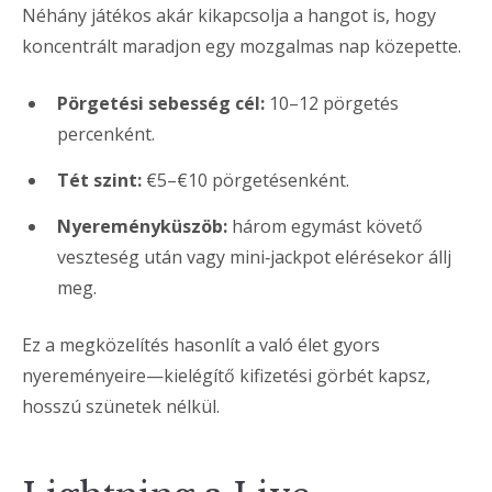
Néhány játékos akár kikapcsolja a hangot is, hogy
koncentrált maradjon egy mozgalmas nap közepette.
Pörgetési sebesség cél:
10–12 pörgetés
percenként.
Tét szint:
€5–€10 pörgetésenként.
Nyereményküszöb:
három egymást követő
veszteség után vagy mini‑jackpot elérésekor állj
meg.
Ez a megközelítés hasonlít a való élet gyors
nyereményeire—kielégítő kifizetési görbét kapsz,
hosszú szünetek nélkül.